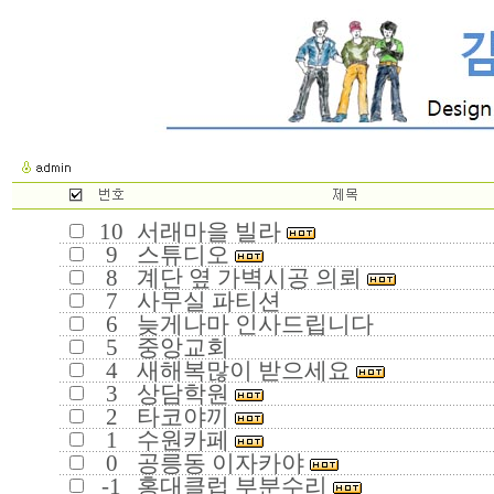
10
서래마을 빌라
9
스튜디오
8
계단 옆 가벽시공 의뢰
7
사무실 파티션
6
늦게나마 인사드립니다
5
중앙교회
4
새해복많이 받으세요
3
상담학원
2
타코야끼
1
수원카페
0
공릉동 이자카야
-1
홍대클럽 부분수리