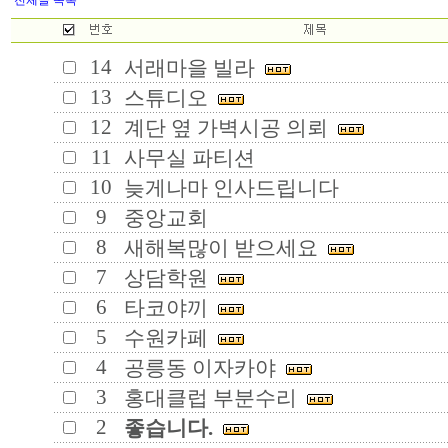
전체글 목록
14
서래마을 빌라
13
스튜디오
12
계단 옆 가벽시공 의뢰
11
사무실 파티션
10
늦게나마 인사드립니다
9
중앙교회
8
새해복많이 받으세요
7
상담학원
6
타코야끼
5
수원카페
4
공릉동 이자카야
3
홍대클럽 부분수리
2
좋습니다.