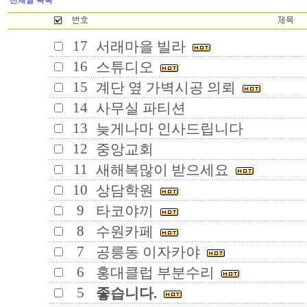
전체글 목록
17
서래마을 빌라
16
스튜디오
15
계단 옆 가벽시공 의뢰
14
사무실 파티션
13
늦게나마 인사드립니다
12
중앙교회
11
새해복많이 받으세요
10
상담학원
9
타코야끼
8
수원카페
7
공릉동 이자카야
6
홍대클럽 부분수리
5
좋습니다.