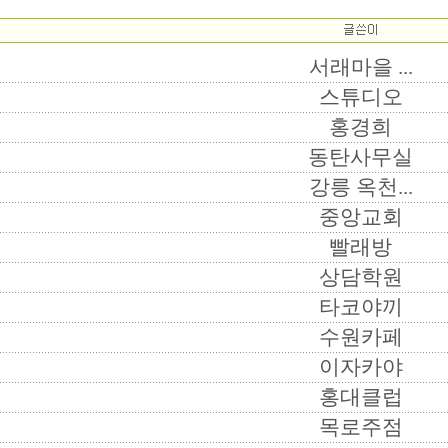
서래마을 ...
스튜디오
홍경희
동탄사무실
강릉 옥천...
중앙교회
빨래방
상담학원
타코야끼
수원카페
이자카야
홍대클럽
목로주점