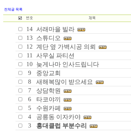
전체글 목록
14
서래마을 빌라
13
스튜디오
12
계단 옆 가벽시공 의뢰
11
사무실 파티션
10
늦게나마 인사드립니다
9
중앙교회
8
새해복많이 받으세요
7
상담학원
6
타코야끼
5
수원카페
4
공릉동 이자카야
3
홍대클럽 부분수리