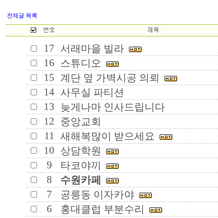
전체글 목록
17
서래마을 빌라
16
스튜디오
15
계단 옆 가벽시공 의뢰
14
사무실 파티션
13
늦게나마 인사드립니다
12
중앙교회
11
새해복많이 받으세요
10
상담학원
9
타코야끼
8
수원카페
7
공릉동 이자카야
6
홍대클럽 부분수리