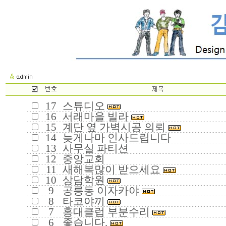
17
스튜디오
16
서래마을 빌라
15
계단 옆 가벽시공 의뢰
14
늦게나마 인사드립니다
13
사무실 파티션
12
중앙교회
11
새해복많이 받으세요
10
상담학원
9
공릉동 이자카야
8
타코야끼
7
홍대클럽 부분수리
6
좋습니다.