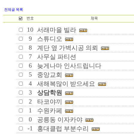
전체글 목록
10
서래마을 빌라
9
스튜디오
8
계단 옆 가벽시공 의뢰
7
사무실 파티션
6
늦게나마 인사드립니다
5
중앙교회
4
새해복많이 받으세요
3
상담학원
2
타코야끼
1
수원카페
0
공릉동 이자카야
-1
홍대클럽 부분수리